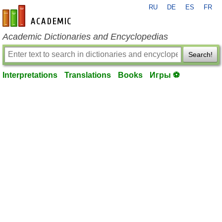
RU
DE
ES
FR
en-academic.com
Academic Dictionaries and Encyclopedias
Search!
Interpretations
Translations
Books
Игры ⚽