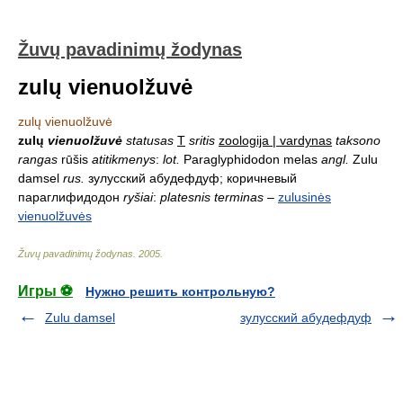
Žuvų pavadinimų žodynas
zulų vienuolžuvė
zulų vienuolžuvė
zulų
vienuolžuvė
statusas
T
sritis
zoologija | vardynas
taksono
rangas
rūšis
atitikmenys
:
lot.
Paraglyphidodon melas
angl.
Zulu
damsel
rus.
зулусский абудефдуф; коричневый
параглифидодон
ryšiai
:
platesnis terminas
–
zulusinės
vienuolžuvės
Žuvų pavadinimų žodynas
.
2005
.
Игры ⚽
Нужно решить контрольную?
Zulu damsel
зулусский абудефдуф