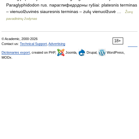
Paraglyphidodon rus. параглифидодоны ryšiai: platesnis terminas
– vienuolžuvinės siauresnis terminas – zulų vienuolžuvė …
Žuvų
pavadinimų žodynas
© Academic, 2000-2026
18+
Contact us:
Technical Support
,
Advertising
Dictionaries export
, created on PHP,
Joomla,
Drupal,
WordPress,
MODx.