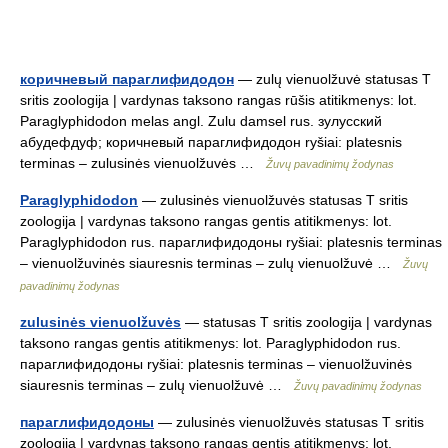
коричневый параглифидодон
— zulų vienuolžuvė statusas T
sritis zoologija | vardynas taksono rangas rūšis atitikmenys: lot.
Paraglyphidodon melas angl. Zulu damsel rus. зулусский
абудефдуф; коричневый параглифидодон ryšiai: platesnis
terminas – zulusinės vienuolžuvės …
Žuvų pavadinimų žodynas
Paraglyphidodon
— zulusinės vienuolžuvės statusas T sritis
zoologija | vardynas taksono rangas gentis atitikmenys: lot.
Paraglyphidodon rus. параглифидодоны ryšiai: platesnis terminas
– vienuolžuvinės siauresnis terminas – zulų vienuolžuvė …
Žuvų
pavadinimų žodynas
zulusinės vienuolžuvės
— statusas T sritis zoologija | vardynas
taksono rangas gentis atitikmenys: lot. Paraglyphidodon rus.
параглифидодоны ryšiai: platesnis terminas – vienuolžuvinės
siauresnis terminas – zulų vienuolžuvė …
Žuvų pavadinimų žodynas
параглифидодоны
— zulusinės vienuolžuvės statusas T sritis
zoologija | vardynas taksono rangas gentis atitikmenys: lot.