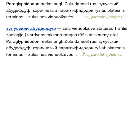
Paraglyphidodon melas angl. Zulu damsel rus. зулусский
абудефдуф; коричневый параглифидодон ryšiai: platesnis
terminas – zulusinės vienuolžuvės …
Žuvų pavadinimų žodynas
зулусский абудефдуф
— zulų vienuolžuvė statusas T sritis
zoologija | vardynas taksono rangas rūšis atitikmenys: lot.
Paraglyphidodon melas angl. Zulu damsel rus. зулусский
абудефдуф; коричневый параглифидодон ryšiai: platesnis
terminas – zulusinės vienuolžuvės …
Žuvų pavadinimų žodynas