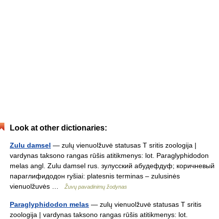
Look at other dictionaries:
Zulu damsel
— zulų vienuolžuvė statusas T sritis zoologija |
vardynas taksono rangas rūšis atitikmenys: lot. Paraglyphidodon
melas angl. Zulu damsel rus. зулусский абудефдуф; коричневый
параглифидодон ryšiai: platesnis terminas – zulusinės
vienuolžuvės …
Žuvų pavadinimų žodynas
Paraglyphidodon melas
— zulų vienuolžuvė statusas T sritis
zoologija | vardynas taksono rangas rūšis atitikmenys: lot.